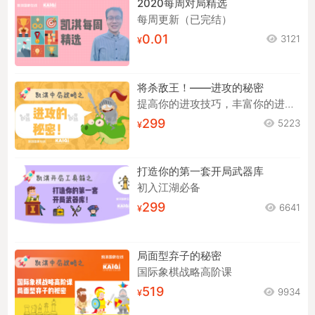
2020每周对局精选
每周更新（已完结）
0.01
3121
将杀敌王！——进攻的秘密
提高你的进攻技巧，丰富你的进攻手段！
299
5223
打造你的第一套开局武器库
初入江湖必备
299
6641
局面型弃子的秘密
国际象棋战略高阶课
519
9934