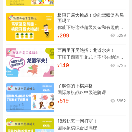
极限开局大挑战！你能驾驭复杂局
面吗？
你能下好这些超级复杂和有趣的开局吗？
299
5299
西西里开局绝招：龙道尔夫！
下腻了西西里龙式？不想在纳道尔夫中苦苦背谱？来试试龙道尔夫！
149
5725
了解你的下棋风格
国际象棋战略中级进阶课
519
6852
18般棋艺一网打尽！
国际象棋综合提高课