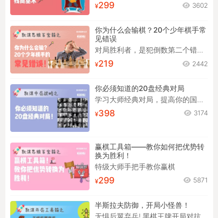
299
3602
你为什么会输棋？20个少年棋手常
见错误
对局胜利者，是犯倒数第二个错误的人
219
2442
你必须知道的20盘经典对局
学习大师经典对局，提高你的国象“审美”能力！
398
3174
赢棋工具箱——教你如何把优势转
换为胜利！
特级大师手把手教你赢棋
299
5871
半斯拉夫防御，开局小怪兽！