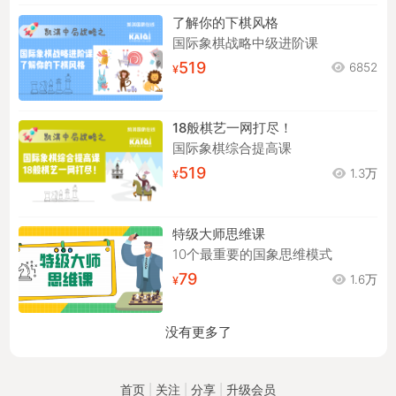
了解你的下棋风格
国际象棋战略中级进阶课
519
6852
18般棋艺一网打尽！
国际象棋综合提高课
519
1.3万
特级大师思维课
10个最重要的国象思维模式
79
1.6万
没有更多了
首页
|
关注
|
分享
|
升级会员