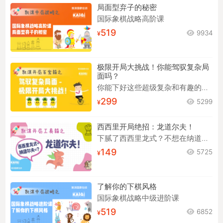
局面型弃子的秘密
国际象棋战略高阶课
519
9934
极限开局大挑战！你能驾驭复杂局
面吗？
你能下好这些超级复杂和有趣的开局吗？
299
5299
西西里开局绝招：龙道尔夫！
下腻了西西里龙式？不想在纳道尔夫中苦苦背谱？来试试龙道尔夫！
149
5725
了解你的下棋风格
国际象棋战略中级进阶课
519
6852