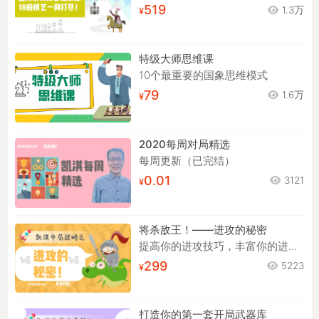
519
1.3万
特级大师思维课
10个最重要的国象思维模式
79
1.6万
2020每周对局精选
每周更新（已完结）
0.01
3121
将杀敌王！——进攻的秘密
提高你的进攻技巧，丰富你的进攻手段！
299
5223