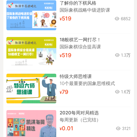
了解你的下棋风格
国际象棋战略中级进阶课
519
6852
18般棋艺一网打尽！
国际象棋综合提高课
519
1.3万
特级大师思维课
10个最重要的国象思维模式
79
1.6万
2020每周对局精选
每周更新（已完结）
0.01
3121