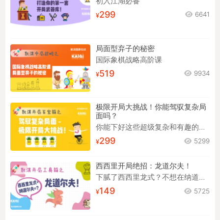
初入江湖必备
299
6641
局面型弃子的秘密
国际象棋战略高阶课
519
9934
极限开局大挑战！你能驾驭复杂局
面吗？
你能下好这些超级复杂和有趣的开局吗？
299
5299
西西里开局绝招：龙道尔夫！
下腻了西西里龙式？不想在纳道尔夫中苦苦背谱？来试试龙道尔夫！
149
5725