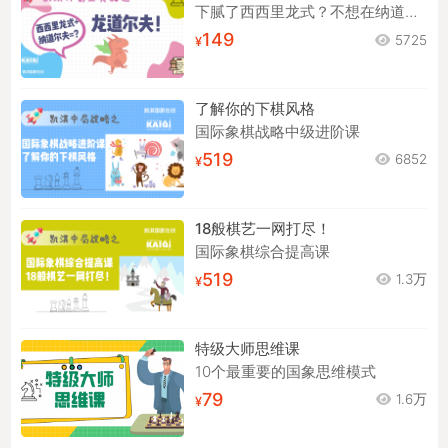
下腻了西西里龙式？不想在纳道尔夫中苦苦背谱？来试试龙道尔夫！
149
5725
了解你的下棋风格
国际象棋战略中级进阶课
519
6852
18般棋艺一网打尽！
国际象棋综合提高课
519
1.3万
特级大师思维课
10个最重要的国象思维模式
79
1.6万