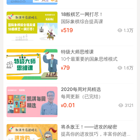
18般棋艺一网打尽！
国际象棋综合提高课
519
1.3万
特级大师思维课
10个最重要的国象思维模式
79
1.6万
2020每周对局精选
每周更新（已完结）
0.01
3121
将杀敌王！——进攻的秘密
提高你的进攻技巧，丰富你的进攻手段！