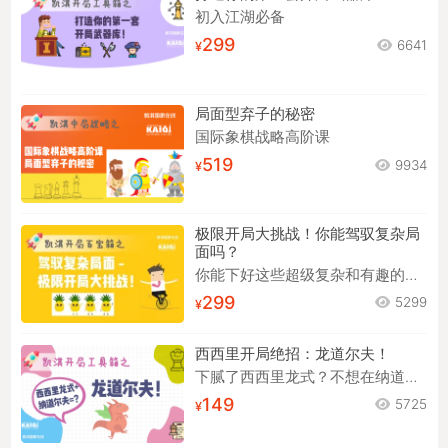
打造你的第一套开局武器库
初入江湖必备
299
6641
局面型弃子的秘密
国际象棋战略高阶课
519
9934
极限开局大挑战！你能驾驭复杂局
面吗？
你能下好这些超级复杂和有趣的开局吗？
299
5299
西西里开局绝招：龙道尔夫！
下腻了西西里龙式？不想在纳道尔夫中苦苦背谱？来试试龙道尔夫！
149
5725