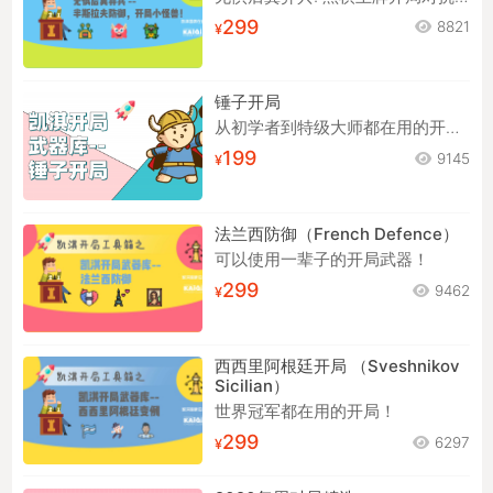
无惧后翼弃兵! 黑棋王牌开局对抗1.d4!
299
8821
锤子开局
从初学者到特级大师都在用的开局！
199
9145
法兰西防御（French Defence）
可以使用一辈子的开局武器！
299
9462
西西里阿根廷开局 （Sveshnikov
Sicilian）
世界冠军都在用的开局！
299
6297