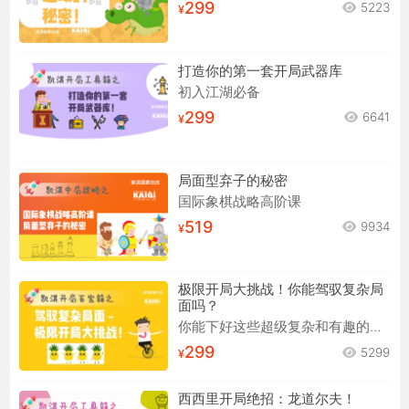
299
5223
打造你的第一套开局武器库
初入江湖必备
299
6641
局面型弃子的秘密
国际象棋战略高阶课
519
9934
极限开局大挑战！你能驾驭复杂局
面吗？
你能下好这些超级复杂和有趣的开局吗？
299
5299
西西里开局绝招：龙道尔夫！