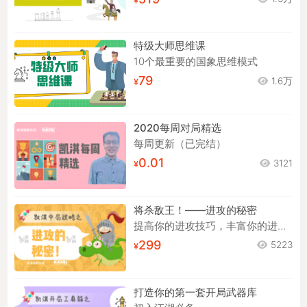
519
1.3万
特级大师思维课
10个最重要的国象思维模式
79
1.6万
2020每周对局精选
每周更新（已完结）
0.01
3121
将杀敌王！——进攻的秘密
提高你的进攻技巧，丰富你的进攻手段！
299
5223
打造你的第一套开局武器库