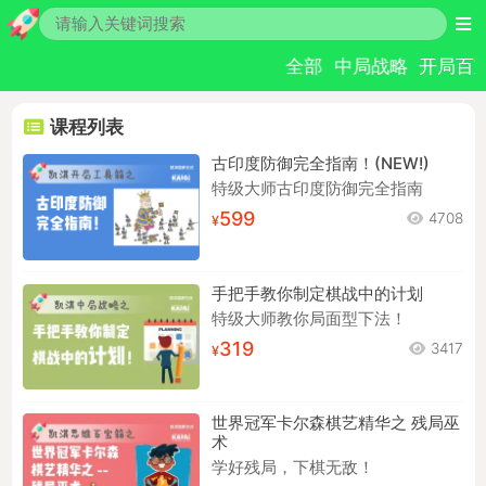
全部
中局战略
开局百
课程列表
古印度防御完全指南！(NEW!)
特级大师古印度防御完全指南
599
4708
手把手教你制定棋战中的计划
特级大师教你局面型下法！
319
3417
世界冠军卡尔森棋艺精华之 残局巫
术
学好残局，下棋无敌！