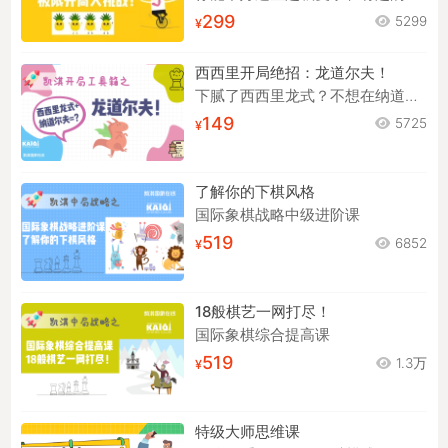
你能下好这些超级复杂和有趣的开局吗？
299
5299
西西里开局绝招：龙道尔夫！
下腻了西西里龙式？不想在纳道尔夫中苦苦背谱？来试试龙道尔夫！
149
5725
了解你的下棋风格
国际象棋战略中级进阶课
519
6852
18般棋艺一网打尽！
国际象棋综合提高课
519
1.3万
特级大师思维课