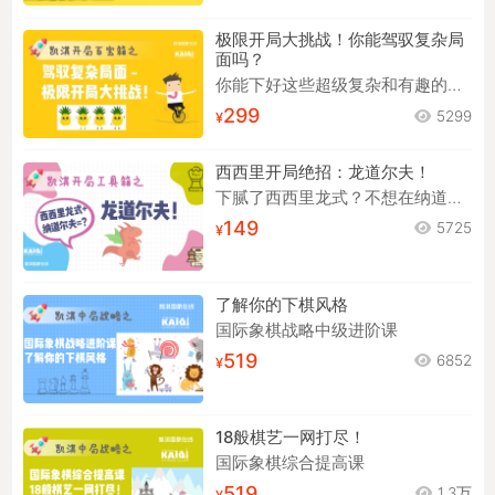
极限开局大挑战！你能驾驭复杂局
面吗？
你能下好这些超级复杂和有趣的开局吗？
299
5299
西西里开局绝招：龙道尔夫！
下腻了西西里龙式？不想在纳道尔夫中苦苦背谱？来试试龙道尔夫！
149
5725
了解你的下棋风格
国际象棋战略中级进阶课
519
6852
18般棋艺一网打尽！
国际象棋综合提高课