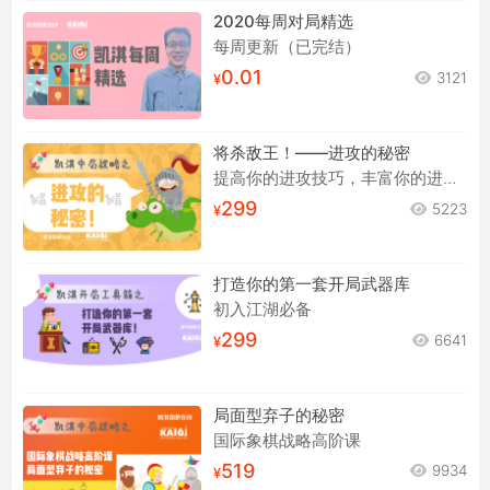
2020每周对局精选
每周更新（已完结）
0.01
3121
将杀敌王！——进攻的秘密
提高你的进攻技巧，丰富你的进攻手段！
299
5223
打造你的第一套开局武器库
初入江湖必备
299
6641
局面型弃子的秘密
国际象棋战略高阶课
519
9934