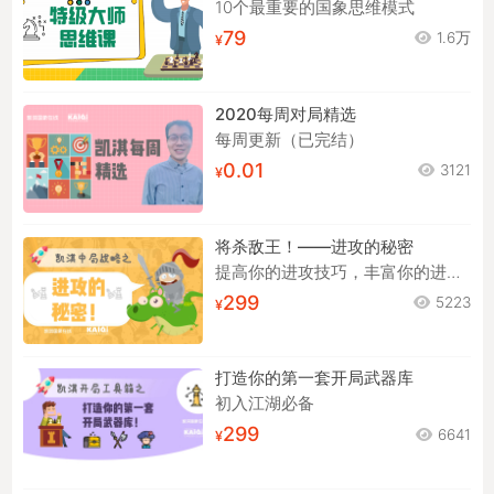
10个最重要的国象思维模式
79
1.6万
2020每周对局精选
每周更新（已完结）
0.01
3121
将杀敌王！——进攻的秘密
提高你的进攻技巧，丰富你的进攻手段！
299
5223
打造你的第一套开局武器库
初入江湖必备
299
6641